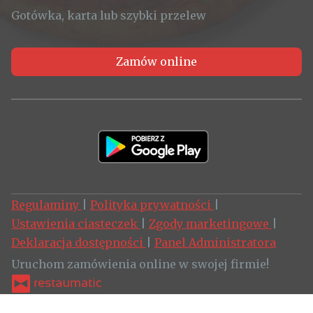
Gotówka, karta lub szybki przelew
Zamów online
Regulaminy
|
Polityka prywatności
|
Ustawienia ciasteczek
|
Zgody marketingowe
|
Deklaracja dostępności
|
Panel Administratora
Uruchom zamówienia online w swojej firmie!