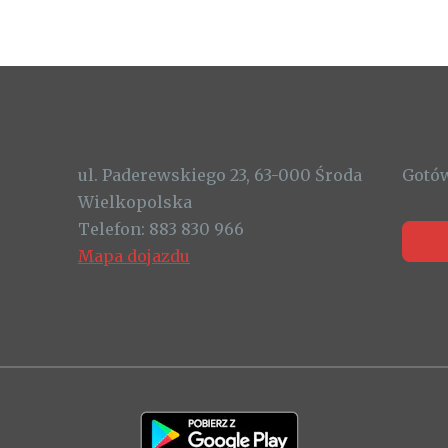
ul. Paderewskiego 23, 63-000 Środa
Gotów
Wielkopolska
Telefon:
883 830 966
Mapa dojazdu