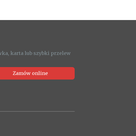
ka, karta lub szybki przelew
Zamów online